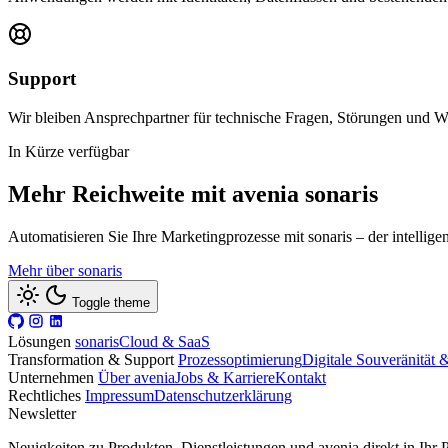
Support
Wir bleiben Ansprechpartner für technische Fragen, Störungen und W
In Kürze verfügbar
Mehr Reichweite mit avenia sonaris
Automatisieren Sie Ihre Marketingprozesse mit sonaris – der intellige
Mehr über sonaris
Toggle theme
Lösungen
sonaris
Cloud & SaaS
Transformation & Support
Prozessoptimierung
Digitale Souveränität
Unternehmen
Über avenia
Jobs & Karriere
Kontakt
Rechtliches
Impressum
Datenschutzerklärung
Newsletter
Neuigkeiten zu Produkten, Dienstleistungen und avenia direkt in Ihr P